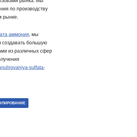
вызовами рынка. Мы
ния по производству
 рынке.
фата аммония
, мы
и создавать большую
ами из различных сфер
олучения
nulirovaniya-sulfata-
УЛИРОВАНИЕ