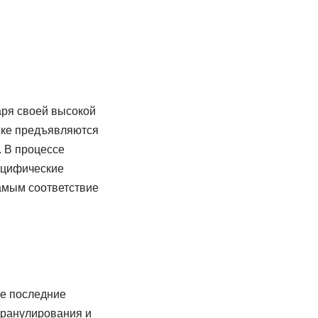
аря своей высокой
нке предъявляются
. В процессе
ецифические
самым соответствие
бе последние
гранулирования и