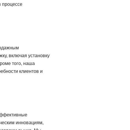
в процессе
родажным
ку, включая установку
роме того, наша
ребности клиентов и
 эффективные
ическим инновациям,