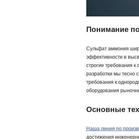
Понимание по
Сульфат аммония широ
эффективности в высв
строгие требования к
разработки мы тесно 
требования к однородн
оборудования рыночны
Основные тех
Наша линия по произв
достижения инженерны