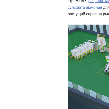
стремимся
разрабатыв
сульфата аммония
дл
растущий спрос на ры