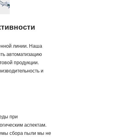
ктивности
енной линии. Наша
ить автоматизацию
товой продукции.
оизводительность и
еды при
огическим аспектам.
емы сбора пыли мы не