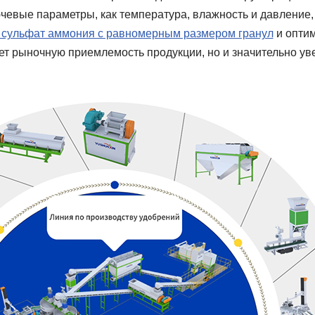
ючевые параметры, как температура, влажность и давление
 сульфат аммония с равномерным размером гранул
и оптим
ет рыночную приемлемость продукции, но и значительно уве