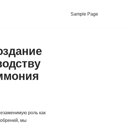
Sample Page
оздание
водству
ммония
незаменимую роль как
добрений, мы