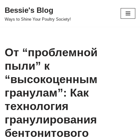
Bessie's Blog
Skip
Ways to Shine Your Poultry Society!
to
content
От “проблемной
пыли” к
“высокоценным
гранулам”: Как
технология
гранулирования
бентонитового