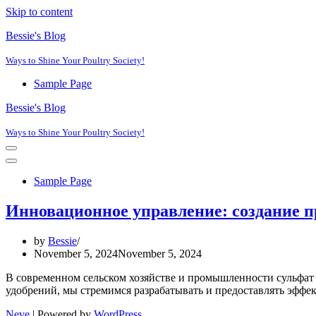
Skip to content
Bessie's Blog
Ways to Shine Your Poultry Society!
Sample Page
Bessie's Blog
Ways to Shine Your Poultry Society!
Navigation
Menu
Navigation
Menu
Sample Page
Инновационное управление: создание п
by
Bessie
November 5, 2024
November 5, 2024
В современном сельском хозяйстве и промышленности сульфат 
удобрений, мы стремимся разрабатывать и предоставлять эфф
Neve
| Powered by
WordPress